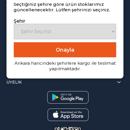
Seçtiğiniz şehire göre ürün stoklarımız
+90 530 604 86 66
güncellenecektir. Lütfen şehrinizi seçiniz.
eticaret@rampagida.com.tr
Şehir
Onayla
KATEGORİLER
Ankara haricindeki şehirlere kargo ile teslimat
YARDIM & DESTEK
yapılmaktadır.
ÜYELİK