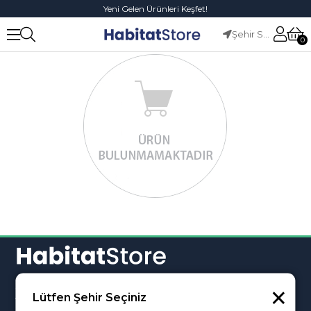
Yeni Gelen Ürünleri Keşfet!
Şehir Seçiniz
0
×
Susuz mah. Rampa Gıda Küme Evler No:1 Ankara /
Lütfen Şehir Seçiniz
Yenimahalle