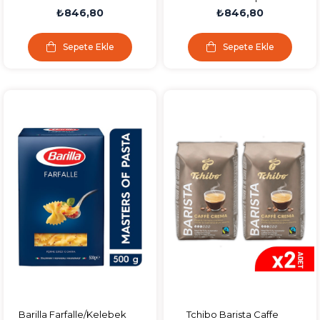
Crema Çekirdek Kahve
Çekirdek Kahve 500g
₺846,80
₺846,80
500g
Sepete Ekle
Sepete Ekle
Barilla Farfalle/Kelebek
Tchibo Barista Caffe