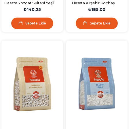
Hasata Yozgat Sultani Yeşil
Hasata Kırşehir Koçbaşı
Mercimek 1000 gr
Nohut 1000 gr
₺140,25
₺185,00
Sepete Ekle
Sepete Ekle