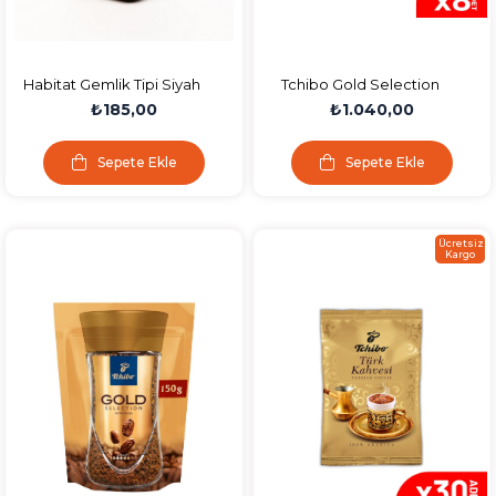
Habitat Gemlik Tipi Siyah
Tchibo Gold Selection
Sele Zeytin (321-380 Kb.)
Çözünebilir Kahve
₺185,00
₺1.040,00
900 Gr.
Ekonomik Paket 75 Gr. 8'li
Paket
Sepete Ekle
Sepete Ekle
Ücretsiz
Kargo