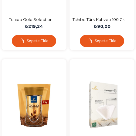
Tchibo Gold Selection
Tchibo Türk Kahvesi 100 Gr.
Filtre Kahve 250 Gr.
₺219,24
₺90,00
Sepete Ekle
Sepete Ekle