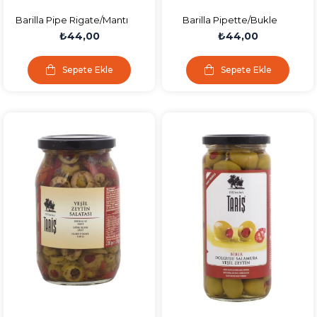
Barilla Pipe Rigate/Mantı
Barilla Pipette/Bukle
Makarna 500 Gr
Makarna 500 Gr
₺44,00
₺44,00
Sepete Ekle
Sepete Ekle