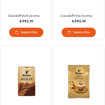
Davidoff Rıch Aroma
Davidoff Fine Aroma
Çözünebilir Kahve 100 Gr.
Çözünebilir Kahve 100 Gr.
₺392,10
₺392,10
Sepete Ekle
Sepete Ekle