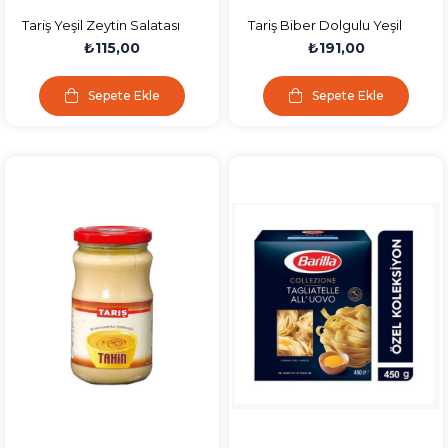
Tariş Yeşil Zeytin Salatası
Tariş Biber Dolgulu Yeşil
220 Gr.
Zeytin 485 Gr.
₺115,00
₺191,00
Sepete Ekle
Sepete Ekle