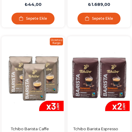
Makarna 500 Gr
Crema Çekirdek
₺44,00
₺1.689,00
Kahve500g 2 Li
Sepete Ekle
Sepete Ekle
Ücretsiz
Kargo
Tchibo Barista Caffe
Tchibo Barista Espresso