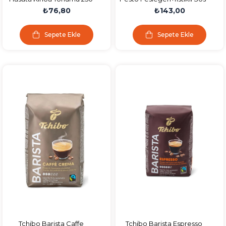
gr
Genoves 190 gr
₺76,80
₺143,00
Sepete Ekle
Sepete Ekle
Tchibo Barista Caffe
Tchibo Barista Espresso