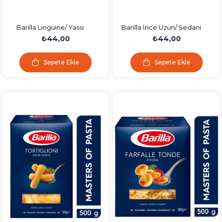
Barilla Linguine/ Yassı
Barilla İnce Uzun/ Sedani
Spagetti n.13 Makarna 500
Rigati Sade Makarna 500
₺44,00
₺44,00
Gr
Gr
Sepete Ekle
Sepete Ekle