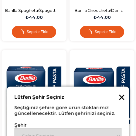
Barilla Spaghetti/Spagetti
Barilla Gnocchetti/Deniz
N.5 Makarna 500 GR.
Kabuğu Makarna 500 Gr
₺44,00
₺44,00
Sepete Ekle
Sepete Ekle
×
Lütfen Şehir Seçiniz
Seçtiğiniz şehire göre ürün stoklarımız
güncellenecektir. Lütfen şehrinizi seçiniz.
Şehir