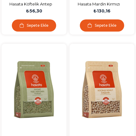
Hasata Köftelik Antep
Hasata Mardin Kırmızı
Bulguru 1000 gr
Mercimek 1000 gr
₺56,30
₺130,16
Sepete Ekle
Sepete Ekle