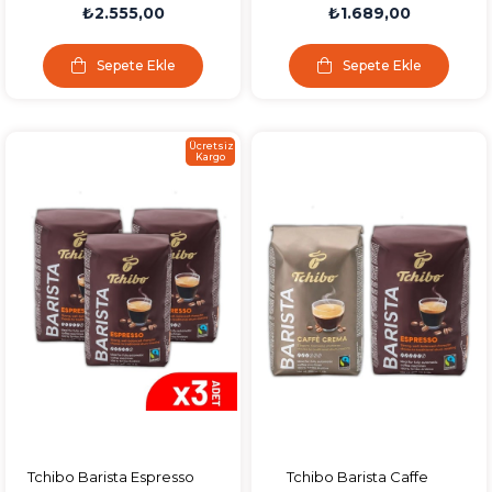
Crema Çekirdek Kahve
Çekirdek Kahve 500g 2li
₺2.555,00
₺1.689,00
500g 3lü
Sepete Ekle
Sepete Ekle
Ücretsiz
Kargo
Tchibo Barista Espresso
Tchibo Barista Caffe