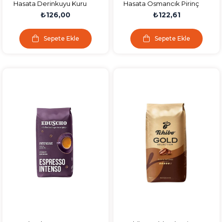
Hasata Derinkuyu Kuru
Hasata Osmancık Pirinç
Fasulye 1000 gr
1000 gr
₺126,00
₺122,61
Sepete Ekle
Sepete Ekle