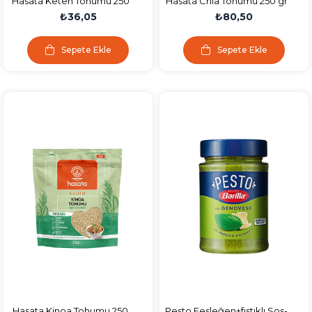
Hasata Keten Tohumu 250
Hasata Chia Tohumu 250 gr
gr
₺36,05
₺80,50
Sepete Ekle
Sepete Ekle
Hasata Kinoa Tohumu 250
Pesto Fesleğen+fıstıklı Sos-