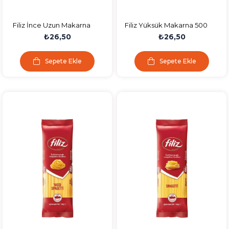
Filiz İnce Uzun Makarna
Filiz Yüksük Makarna 500
500 Gr
Gr
₺26,50
₺26,50
Sepete Ekle
Sepete Ekle