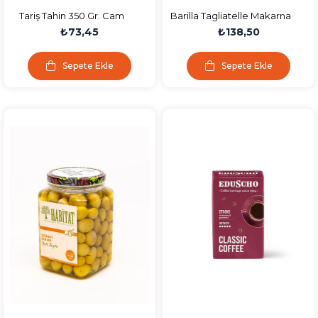
Tariş Tahin 350 Gr. Cam
Barilla Tagliatelle Makarna
Kavanoz
450 Gr
₺73,45
₺138,50
Sepete Ekle
Sepete Ekle