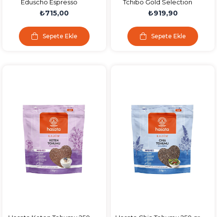
Eduscho Espresso
Tchibo Gold Selection
Çekirdek Intenso 500 GR
Çekirdek Kahve 1000 gr
₺715,00
₺919,90
Sepete Ekle
Sepete Ekle