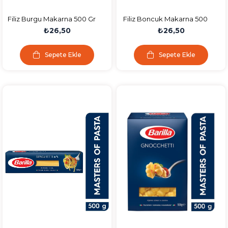
Filiz Burgu Makarna 500 Gr
Filiz Boncuk Makarna 500
Gr
₺26,50
₺26,50
Sepete Ekle
Sepete Ekle