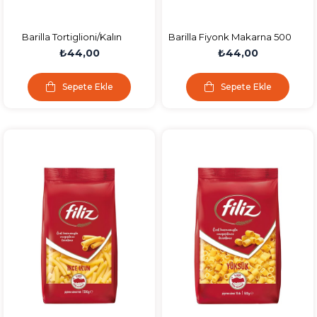
Barilla Tortiglioni/Kalın
Barilla Fiyonk Makarna 500
Kesme Makarna 500 GR.
Gr
₺44,00
₺44,00
Sepete Ekle
Sepete Ekle