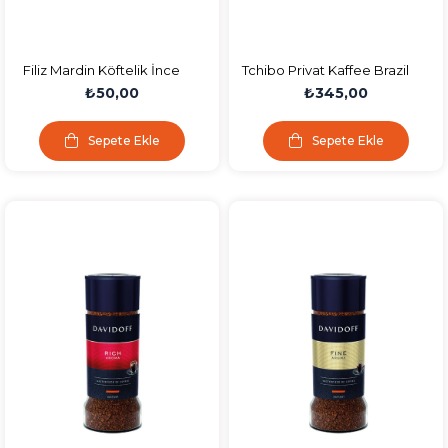
Filiz Mardin Köftelik İnce
Tchibo Privat Kaffee Brazil
Bulgur 800 G
Mild Öğütülmüş Filtre
₺50,00
₺345,00
Kahve 250 Gr.
Sepete Ekle
Sepete Ekle