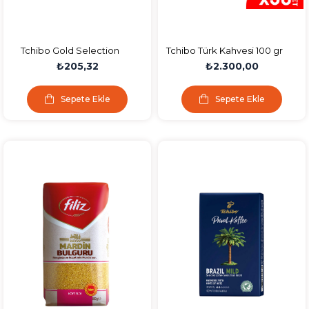
Tchibo Gold Selection
Tchibo Türk Kahvesi 100 gr
Çözünebilir Kahve
30'lu
₺205,32
₺2.300,00
Ekonomik Paket 150 Gr
Sepete Ekle
Sepete Ekle