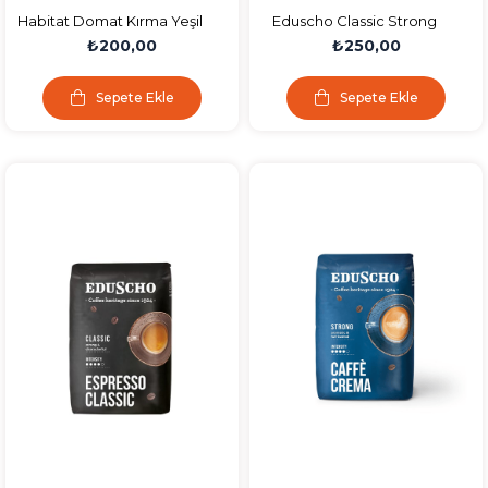
Habitat Domat Kırma Yeşil
Eduscho Classic Strong
Zeytin (141-160 4xl) 850 Gr
Filtre Kahve 250gr
₺200,00
₺250,00
Cam Kavanoz
Sepete Ekle
Sepete Ekle