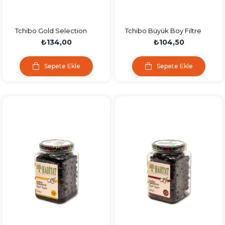
Tchibo Gold Selection
Tchibo Büyük Boy Filtre
Çözünebilir
Kahve Kağıdı 80'li
₺134,00
₺104,50
Kahve/Ekonomik Kahve 75
Gr.
Sepete Ekle
Sepete Ekle