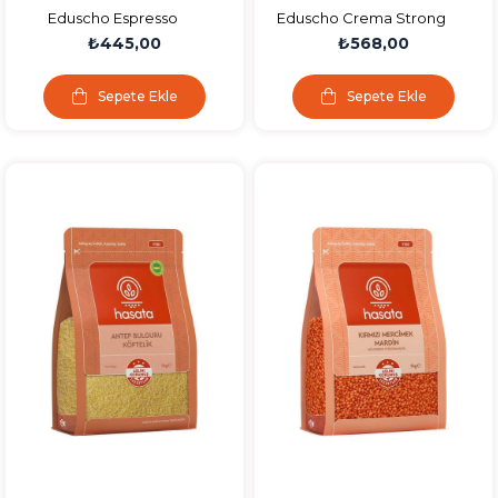
Eduscho Espresso
Eduscho Crema Strong
Çekirdek Classic 500 GR
Çekirdek 500 GR
₺445,00
₺568,00
Sepete Ekle
Sepete Ekle