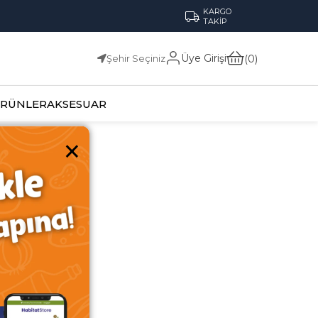
KARGO
TAKİP
Üye Girişi
0
Şehir Seçiniz
ÜRÜNLER
AKSESUAR
×