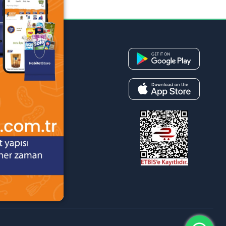
ÜYELİK
Giriş Yap
Hemen Üye Ol
Sepetim
Sipariş Takibi
İletişim