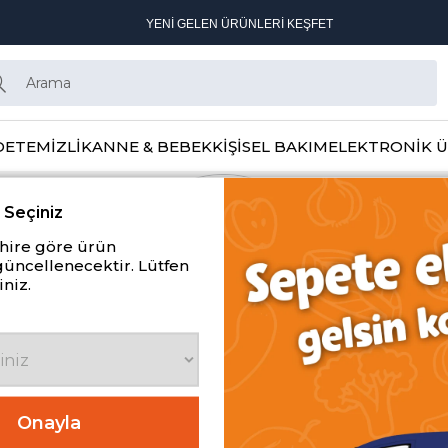
YENİ GELEN ÜRÜNLERİ KEŞFET
DE
TEMİZLİK
ANNE & BEBEK
KİŞİSEL BAKIM
ELEKTRONİK 
 Seçiniz
ehire göre ürün
güncellenecektir. Lütfen
iniz.
Onayla