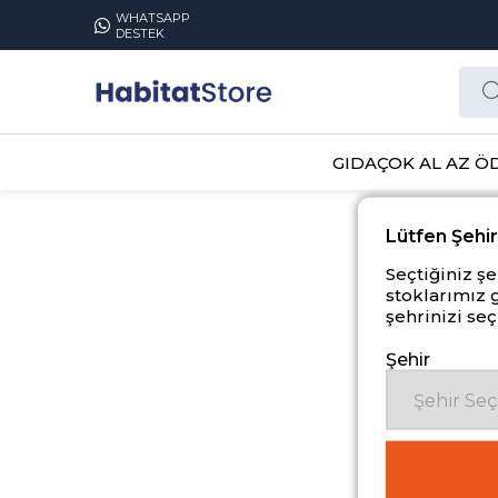
WHATSAPP
DESTEK
GIDA
ÇOK AL AZ Ö
Lütfen Şehir
Seçtiğiniz ş
stoklarımız 
şehrinizi seç
Şehir