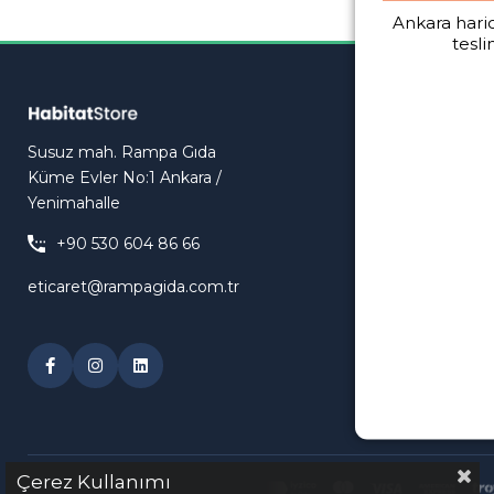
Ankara haric
tesli
Susuz mah. Rampa Gıda
Küme Evler No:1 Ankara /
Yenimahalle
+90 530 604 86 66
eticaret@rampagida.com.tr
Çerez Kullanımı