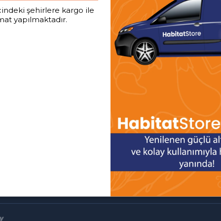
indeki şehirlere kargo ile
mat yapılmaktadır.
KATEGORİLER
YARDIM & DESTEK
Gıda
Gizlilik Politikası
Temizlik
Kişisel Veriler Politikası
Anne & Bebek
Mesafeli Satış Sözleşmesi
Kişisel Bakım
İptal ve İade Politikası
Cilt Bakım ve Makyaj
Çerez Politikası
Elektronik Ürünler
Teslimat Koşulları